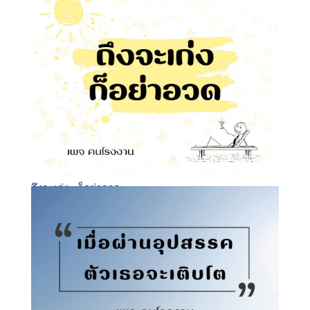
ถึงจะเก่ง... ก็อย่าอวด..