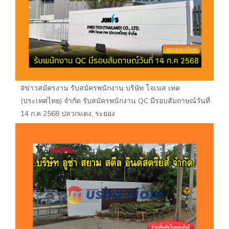
#ข่าวสมัครงาน รับสมัครพนักงาน บริษัท โจเนส เทค
(ประเทศไทย) จำกัด รับสมัครพนักงาน QC มีรอบสัมถาษณ์วันที่
14 ก.ค 2568 ปลวกแดง, ระยอง