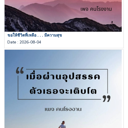
ขอให้ชีวิตที่เหลือ . . . มีความสุข
Date
:
2026-08-04