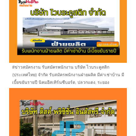
#ข่าวสมัครงาน รับสมัครพนักงาน บริษัท ไวบระคูสติก
(ประเทศไทย) จำกัด รับสมัครพนักงานฝ่ายผลิต มีค่าเช่าบ้าน มี
เบี้ยขยันรายปี นิคมอีสเทิร์นซีบอร์ด, ปลวกแดง, ระยอง