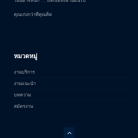
วันนี้อาจหนัก . . . แต่เธอจะผ่านมันไป
คุณเก่งกว่าที่คุณคิด
หมวดหมู่
งานบริการ
งานแนะนำ
บทความ
สมัครงาน