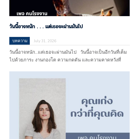
เพียงข้อจำกัด ความสำเร็จไม่ได้เป็นรางวัลของคนเก่งที่สุด
เสมอไป แต่เป็นของคนที่ “ไม่หยุดเดิน” แม้จะเดินช้ากว่าคน
อื่นก็ตาม…
วันนี้อาจหนัก . . . แต่เธอจะผ่านมันไป
บทความ
July 31, 2026
วันนี้อาจหนัก...แต่เธอจะผ่านมันไป วันนี้อาจเป็นอีกวันที่เต็ม
ไปด้วยภาระ งานกองโต ความกดดัน และความคาดหวังที่
ถาโถมเข้ามาพร้อมกัน จนบางครั้งเธออาจรู้สึกว่า "ไม่ไหว
แล้ว" แต่ขอให้จำไว้ว่า ความรู้สึกเหนื่อยไม่ได้แปลว่าเธอ
อ่อนแอ มันคือสัญญาณว่าเธอกำลังพยายาม และกำลังเติบโต
งานหนักไม่เคยเป็นศัตรูของความสำเร็จ ตรงกันข้าม มันคือ
บททดสอบที่ค่อย ๆ สร้างความแข็งแกร่งให้กับตัวเรา ทุกเป้า
หมายที่ยิ่งใหญ่ ล้วนต้องผ่านช่วงเวลาที่ท้าทายเสมอ ไม่มีใคร
เดินขึ้นสู่ยอดเขาได้โดยไม่ต้องออกแรง อย่าเพิ่งมองไปที่ระยะ
ทางทั้งหมดที่ยังเหลืออยู่ แต่จงโฟกัสกับก้าวเล็ก ๆ ที่อยู่ตรง
หน้า ทำสิ่งที่ต้องทำทีละอย่าง ทีละขั้น ทุกความพยายามที่เธอ
ลงมือในวันนี้ กำลังพาเธอเข้าใกล้เป้าหมายมากขึ้นกว่าที่คิด