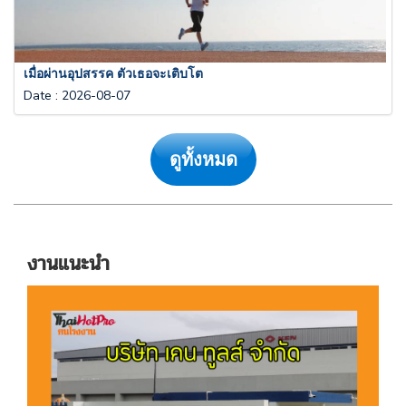
เมื่อผ่านอุปสรรค ตัวเธอจะเติบโต
Date
:
2026-08-07
ดูทั้งหมด
งานแนะนำ