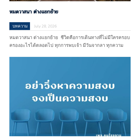
ได้ ไม่ได้แปลว่าไม่ต้องการใคร แต่พวกเขาไม่ยอมให้การมี
หมดวาสนา ต่างแยกย้าย
หรือไม่มีใคร มากำหนดคุณค่าของชีวิต เมื่อคุณรักตัวเอง
เป็น เข้าใจตัวเองเป็น และดูแลหัวใจตัวเองได้ คุณจะอยู่คน
บทความ
July 28, 2026
เดียวอย่างสง่างาม และอยู่กับใครก็ได้อย่างมีความสุข คนอื่น
อาจเดินเข้ามาและเดินจากไป แต่ตัวคุณ จะอยู่กับคุณตลอด
หมดวาสนา ต่างแยกย้าย ชีวิตคือการเดินทางที่ไม่มีใครครอบ
ชีวิต อย่าสร้างชีวิตที่ต้องพึ่งคนอื่นจนเกินไป…
ครองอะไรได้ตลอดไป ทุกการพบเจ้า มีวันจากลา ทุกความ
สุข มีวันเปลี่ยนแปลง และทุกความสัมพันธ์ ล้วนอยู่ภายใต้กฎ
ธรรมชาติเดียวกัน ทุกอย่างล้วนมีวันสิ้นสุด หลายคน
ทุกข์ เพราะพยายามยึดสิ่งที่กำลังเปลี่ยนแปลงไว้ ทั้งคน
ที่รัก โอกาสที่ดี หรือช่วงเวลาที่งดงาม แต่ความจริงคือ การ
ยอมรับความไม่เที่ยง ไม่ได้ทำให้เราอ่อนแอ กลับทำให้เราใช้
ชีวิตอย่างมีคุณค่ามากขึ้น หากวันนี้ยังมีโอกาสได้อยู่กับ
ครอบครัว จงใช้เวลาให้เต็มที่ หากยังมีคนรักอยู่ข้างกาย จง
บอกรักและดูแลกัน หากยังมีความฝันที่อยากทำ จงเริ่ม
ลงมือ อย่ารอวันที่พร้อม เพราะบางครั้งวันนั้นอาจไม่มาถึง
ชีวิตที่มีความสุข ไม่ใช่ชีวิตที่ไม่มีการสูญเสีย แต่คือชีวิตที่รู้ว่า
เวลามีค่า เลือกใช้มันกับสิ่งที่สำคัญที่สุด อย่าเสียเวลาจมอยู่กับ
ความขัดแย้งเล็กน้อย อย่าเก็บคำขอโทษไว้จนสายเกินไป