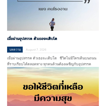
เมื่อผ่านอุปสรรค ตัวเธอจะเติบโต
บทความ
August 7, 2026
เมื่อผ่านอุปสรรค ตัวเธอจะเติบโต ชีวิตไม่มีใครเดินบนถนน
ที่ราบเรียบได้ตลอดทาง ทุกคนล้วนต้องเผชิญกับอุปสรรค
ความผิดหวัง และช่วงเวลาที่อยากจะยอมแพ้ อุปสรรคไม่ได้
เกิดขึ้นเพื่อหยุดเธอ อุปสรรคเกิดขึ้นเพื่อพัฒนาเธอ ทุกครั้งที่
เธอเผชิญปัญหา เธอกำลังได้รับบทเรียนบางอย่างที่ไม่สามารถ
หาได้จากความสบาย ความอดทนถูกสร้างขึ้นเมื่อเธอต้องรอ
คอย ความกล้าหาญถูกสร้างขึ้นเมื่อเธอต้องเผชิญความกลัว
และความแข็งแกร่งจะเกิดขึ้นเมื่อเธอเลือกก้าวต่อไป แม้ในวัน
ที่หัวใจอ่อนล้า ไม่มีคำว่า "ล้มเหลว" มีเพียง "ผลลัพธ์" ที่กำลัง