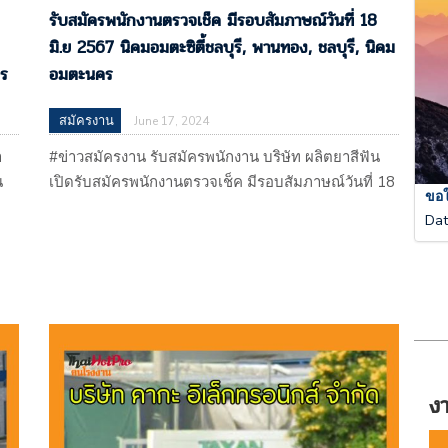
รับสมัครพนักงานตรวจเช็ค มีรอบสัมภาษณ์วันที่ 18
มิ.ย 2567 นิคมอมตะซิตี้ชลบุรี, พานทอง, ชลบุรี, นิคม
คร
อมตะนคร
สมัครงาน
June 17, 2024
า
#ข่าวสมัครงาน รับสมัครพนักงาน บริษัท ผลิตยาสีฟัน
น
เปิดรับสมัครพนักงานตรวจเช็ค มีรอบสัมภาษณ์วันที่ 18
ขอให
ิคม
มิ.ย 2567 นิคมอมตะซิตี้ชลบุรี, พานทอง, ชลบุรี, นิคม
Da
่าว
อมตะนคร #ข่าวสมัครงาน รับสมัครพนักงาน บริษัท
า
ผลิตยาสีฟัน เปิดรับสมัครพนักงานตรวจเช็ค มีรอบ
ก
สัมภาษณ์วันที่ 18 มิ.ย 2567 นิคมอมตะซิตี้ชลบุรี,
มตะ
พานทอง, ชลบุรี, นิคมอมตะนคร ประกาศ 17/06/67
บริษัท ผลิตยาสีฟัน อมตะเฟส 2…
ง