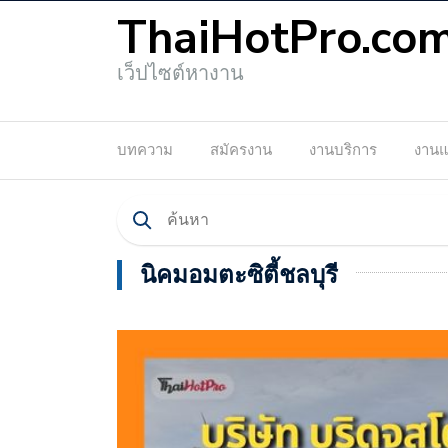
ThaiHotPro.co
เว็ปไซต์หางาน
บทความ
สมัครงาน
งานบริการ
งาน
นิคมอมตะซิตี้ชลบุรี