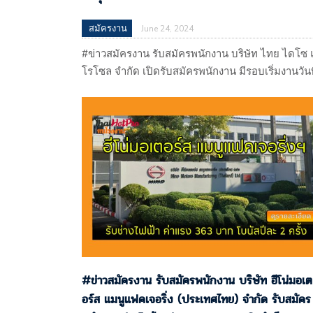
สมัครงาน
June 24, 2024
#ข่าวสมัครงาน รับสมัครพนักงาน บริษัท ไทย ไดโซ
โรโซล จำกัด เปิดรับสมัครพนักงาน มีรอบเริ่มงานวันท
25 มิ.ย 2567 นิคมอมตะนคร, ชลบุรี, นิคมอมตะซิตี้
ชลบุรี #ข่าวสมัครงาน รับสมัครพนักงาน บริษัท ไท
ไดโซ แอโรโซล จำกัด เปิดรับสมัครพนักงาน มีรอบเริ
งานวันที่ 25 มิ.ย 2567 นิคมอมตะนคร, ชลบุรี, นิคม
อมตะซิตี้ชลบุรี ประกาศ 24/06/67 …
#ข่าวสมัครงาน รับสมัครพนักงาน บริษัท ฮีโน่มอเต
อร์ส แมนูแฟคเจอริ่ง (ประเทศไทย) จำกัด รับสมัคร