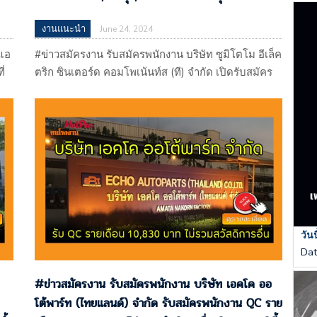
งานแนะนำ
June 24, 2024
 แอ
#ข่าวสมัครงาน รับสมัครพนักงาน บริษัท ซูมิโตโม อีเล็ค
ี่
ตริก ซินเตอร์ด คอมโพเน้นท์ส (ที) จำกัด เปิดรับสมัคร
พนักงานฝ่ายผลิต สวัสดิการดี มีรถรรับส่งพนักงาน นิคม
ย
อมตะนคร, ชลบุรี, นิคมอมตะซิตี้ชลบุรี #ข่าวสมัครงาน
่ม
รับสมัครพนักงาน บริษัท ซูมิโตโม อีเล็คตริก ซินเตอร์ด
คอมโพเน้นท์ส (ที) จำกัด เปิดรับสมัครพนักงานฝ่ายผลิต
สวัสดิการดี มีรถรรับส่งพนักงาน นิคมอมตะนคร, ชลบุรี,
นิคมอมตะซิตี้ชลบุรี ประกาศ 24/06/67 …
วัน
Da
#ข่าวสมัครงาน รับสมัครพนักงาน บริษัท เอคโค ออ
โต้พาร์ท (ไทยแลนด์) จำกัด รับสมัครพนักงาน QC ราย