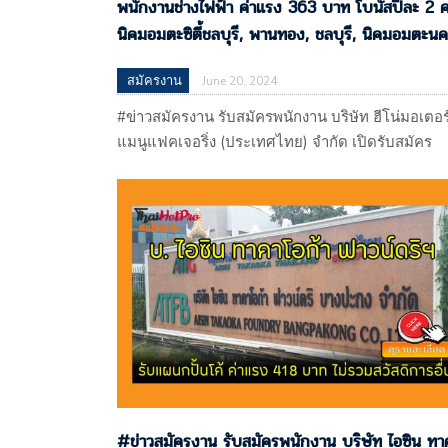
พนักงานช่างไฟฟ้า ค่าแรง 363 บาท โบนัสปีละ 2 คร
นิคมอมตะซิตี้ชลบุรี, พานทอง, ชลบุรี, นิคมอมตะน
สมัครงาน
June 20, 2024
#ข่าวสมัครงาน รับสมัครพนักงาน บริษัท ฮีโน่มอเตอร
แมนูแฟคเจอริ่ง (ประเทศไทย) จำกัด เปิดรับสมัคร
พนักงานช่างไฟฟ้า ค่าแรง 363 บาท โบนัสปีละ 2 ครั้
นิคมอมตะซิตี้ชลบุรี, พานทอง, ชลบุรี, นิคมอมตะน
#ข่าวสมัครงาน รับสมัครพนักงาน บริษัท ฮีโน่มอเตอร
แมนูแฟคเจอริ่ง (ประเทศไทย) จำกัด เปิดรับสมัคร
พนักงานช่างไฟฟ้า ค่าแรง 363 บาท โบนัสปีละ 2 ครั้
นิคมอมตะซิตี้ชลบุรี, พานทอง,…
#ข่าวสมัครงาน รับสมัครพนักงาน บริษัท ไอซิน ทา