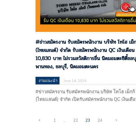
#ข่าวสมัครงาน รับสมัครพนักงาน บริษัท โทโฮ เม็ก
(ไทยแลนด์) จำกัด รับสมัครพนักงาน QC เงินเดือน
10,830 บาท ไม่รวมสวัสดิการอื่น นิคมอมตะซิตี้ชลบุร
พานทอง, ชลบุรี, นิคมอมตะนคร
งานแนะนำ
June 14, 2024
#ข่าวสมัครงาน รับสมัครพนักงาน บริษัท โทโฮ เม็กกิ
(ไทยแลนด์) จำกัด เปิดรับสมัครพนักงาน QC เงินเดื
10,830 บาท ไม่รวมสวัสดิการอื่น นิคมอมตะซิตี้ชลบุร
พานทอง, ชลบุรี, นิคมอมตะนคร #ข่าวสมัครงาน รับ
1
…
22
23
24
สมัครพนักงาน บริษัท โทโฮ เม็กกิ (ไทยแลนด์) จำกัด
เปิดรับสมัครพนักงาน QC เงินเดือน 10,830 บาท ไม่