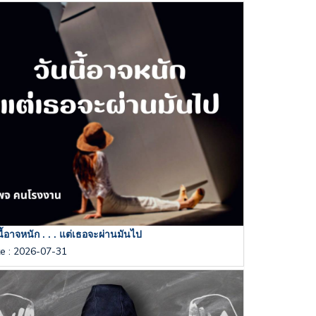
นี้อาจหนัก . . . แต่เธอจะผ่านมันไป
te
:
2026-07-31