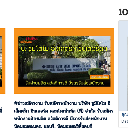
10
#ข่าวสมัครงาน รับสมัครพนักงาน บริษัท ซูมิโตโม อี
ี่
เล็คตริก ซินเตอร์ด คอมโพเน้นท์ส (ที) จำกัด รับสมัคร
คุณเ
พนักงานฝ่ายผลิต สวัสดิการดี มีรถรรับส่งพนักงาน
Da
นิคมอมตะนคร, ชลบุรี, นิคมอมตะซิตี้ชลบุรี