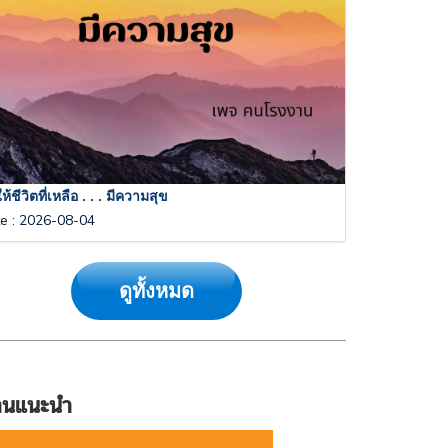
้ชีวิตที่เหลือ . . . มีความสุข
te
:
2026-08-04
ดูทั้งหมด
านแนะนำ