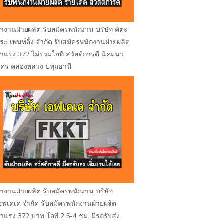
างานฝ่ายผลิต รับสมัครพนักงาน บริษัท คิตะ
ูระ เพนท์ติ้ง จำกัด รับสมัครพนักงานฝ่ายผลิต
่าแรง 372 ไม่รวมโอที สวัสดิการดี นิคมนว
คร คลองหลวง ปทุมธานี
างานฝ่ายผลิต รับสมัครพนักงาน บริษัท
อฟเคเค จำกัด รับสมัครพนักงานฝ่ายผลิต
่าแรง 372 บาท โอที 2.5-4 ชม. มีรถรับส่ง