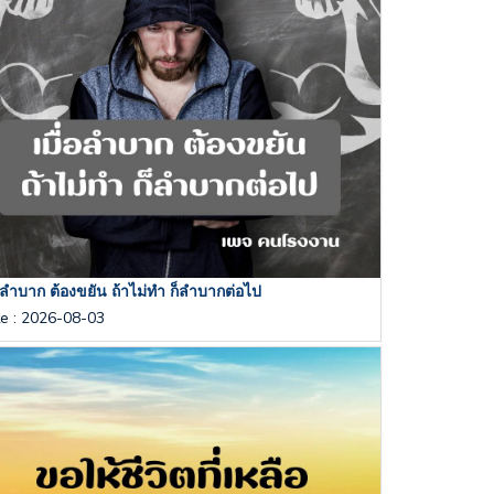
่อลำบาก ต้องขยัน ถ้าไม่ทำ ก็ลำบากต่อไป
te
:
2026-08-03