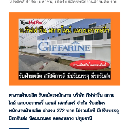
โปรดัคส์ จำกัด (มหาชน) เปิดรับสมัครพนักงานฝ่ายผลิต ราย
ได้เฉลี่ย 16,000-20,000 บาท มีรถรับส่ง นิคมนว
นคร คลองหลวง ปทุมธานี บริษัท เยเนอรัล ฮอสปิตัล โป
รดัคส์ จำกัด (มหาชน) 101/99 หมู่ที่ 20 ซอยนวนคร 7 ถนน
พหลโยธิน ตำบลคลองหนึ่ง อำเภอคลองหลวง จ.ปทุมธานี
(ผลิตและจำหน่ายน้ำยาปราศจากเชื้อฉีดเข้าเส้นผลิตและ
จำหน่ายน้ำยาล้างไต) แผนที่
: https://maps.app.goo.gl/9HDurNECkRvnrGr39 รับโดย :…
หางานฝ่ายผลิต รับสมัครพนักงาน บริษัท กิฟฟารีน สกาย
ไลน์ แลบบอราทอรี่ แอนด์ เฮลท์แคร์ จำกัด รับสมัคร
พนักงานฝ่ายผลิต ค่าแรง 372 บาท ไม่รวมโอที มีปรับบรรจุ
มีรถรับส่ง นิคมนวนคร คลองหลวง ปทุมธานี