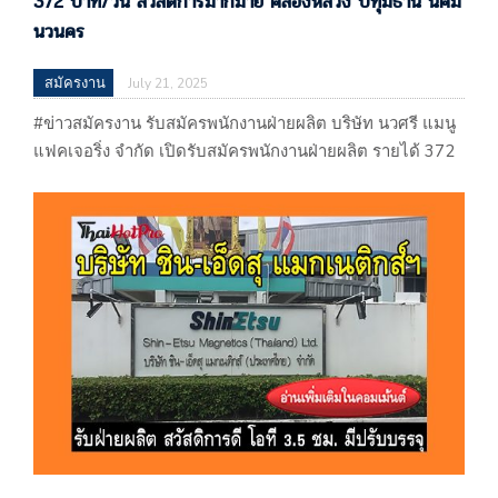
372 บาท/วัน สวัสดิการมากมาย คลองหลวง ปทุมธานี นิคม
นวนคร
สมัครงาน
July 21, 2025
#ข่าวสมัครงาน รับสมัครพนักงานฝ่ายผลิต บริษัท นวศรี แมนู
แฟคเจอริ่ง จำกัด เปิดรับสมัครพนักงานฝ่ายผลิต รายได้ 372
บาท/วัน สวัสดิการมากมาย คลองหลวง ปทุมธานี นิคมนวนคร
หางาน อยุธยา อุทัย โรจนะ บริษัท นวศรี แมนูแฟคเจอริ่ง
จำกัด 60/158 นิคมอุตสาหกรรมนวนคร หมู่ที่ 19 ตรอก/ซอย
17 ถนนพหลโยธิน ตำบลคลองหนึ่ง อำเภอคลองหลวง
จ.ปทุมธานี (ผลิตน้ำยาทำความสะอาดและน้ำยาปรับผ้านุ่ม
ผลิตน้ำยาบ้วนปากและอื่นๆ)…