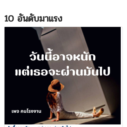
และจำหน่ายไส้ขนมปังสำเร็จรูปผลิตและจำหน่ายคุ๊กกี้และวิป
ปิ้งครีม) แผนที่
10 อันดับมาแรง
: https://maps.app.goo.gl/BVzfQDR1xRcsTj2N8 รับโดย :
บริษัท…