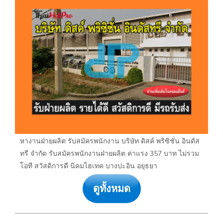
หางานฝ่ายผลิต รับสมัครพนักงาน บริษัท ดิสค์ พริซิชั่น อินดัส
ทรี จำกัด รับสมัครพนักงานฝ่ายผลิต ค่าแรง 357 บาท ไม่รวม
โอที สวัสดิการดี นิคมไฮเทค บางปะอิน อยุธยา
ดูทั้งหมด