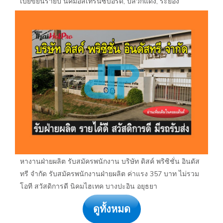
เบี้ยขยันรายปี นิคมอีสเทิร์นซีบอร์ด, ปลวกแดง, ระยอง
หางานฝ่ายผลิต รับสมัครพนักงาน บริษัท ดิสค์ พริซิชั่น อินดัส
ทรี จำกัด รับสมัครพนักงานฝ่ายผลิต ค่าแรง 357 บาท ไม่รวม
โอที สวัสดิการดี นิคมไฮเทค บางปะอิน อยุธยา
ดูทั้งหมด