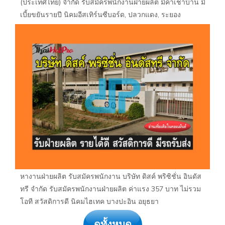
(ประเทศไทย) จำกัด รับสมัครพนักงานฝ่ายผลิต มีค่าเช่าบ้าน มี
เบี้ยขยันรายปี นิคมอีสเทิร์นซีบอร์ด, ปลวกแดง, ระยอง
หางานฝ่ายผลิต รับสมัครพนักงาน บริษัท ดิสค์ พริซิชั่น อินดัส
ทรี จำกัด รับสมัครพนักงานฝ่ายผลิต ค่าแรง 357 บาท ไม่รวม
โอที สวัสดิการดี นิคมไฮเทค บางปะอิน อยุธยา
ดูทั้งหมด