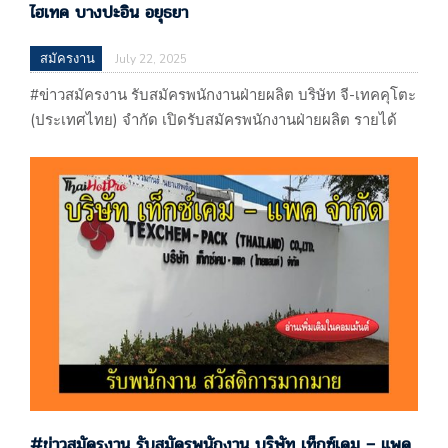
ไฮเทค บางปะอิน อยุธยา
สมัครงาน
July 22, 2025
#ข่าวสมัครงาน รับสมัครพนักงานฝ่ายผลิต บริษัท จี-เทคคุโตะ
(ประเทศไทย) จำกัด เปิดรับสมัครพนักงานฝ่ายผลิต รายได้
357 บาท/วัน สวัสดิการมากมาย นิคม
ไฮเทค บางปะอิน อยุธยา หางาน อยุธยา อุทัย โรจนะ
บริษัท จี-เทคคุโตะ (ประเทศไทย) จำกัด 104 หมู่ที่ 1 ตำบล
บ้านหว้า อำเภอบางปะอิน จ.พระนครศรีอยุธยา 13160 (ผลิต
ผลิตภัณฑ์โลหะประดิษฐ์อื่นๆซึ่งมิได้จัดประเภทไว้ในที่อื่น)
แผนที่ : https://maps.app.goo.gl/QbywUp9baDAbEPMe7
รับโดย…
#ข่าวสมัครงาน รับสมัครพนักงาน บริษัท เท็กซ์เคม – แพค