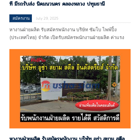
ที มีรถรับส่ง นิคมนวนคร คลองหลวง ปทุมธานี
สมัครงาน
July 29, 2025
หางานฝ่ายผลิต รับสมัครพนักงาน บริษัท ซัมโบ ไพพ์ปิ้ง
(ประเทศไทย) จำกัด เปิดรับสมัครพนักงานฝ่ายผลิต ค่าแรง
372 บาท ไม่รวมโอที มีรถรับส่ง นิคมนวนคร
คลองหลวง ปทุมธานี บริษัท ซัมโบ ไพพ์ปิ้ง (ประเทศไทย)
จำกัด 55/188 หมู่ที่ 13 ตำบลคลองหนึ่ง อำเภอคลองหลวง
จ.ปทุมธานี (ผลิตทองแดงและผลิตภัณฑ์ทองแดง) แผนที่
: https://maps.app.goo.gl/6opQeCQAAq86afzp9 รับโดย :
บริษัท เสาวภา ซิสเต็ม…
หางานฝ่ายผลิต รับสมัครพนักงาน บริษัท อูช่า สยาม สตีล