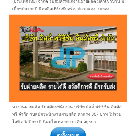
(ประเทศไทย) จำกัด รับสมัครพนักงานฝ่ายผลิต มีค่าเช่าบ้าน มี
เบี้ยขยันรายปี นิคมอีสเทิร์นซีบอร์ด, ปลวกแดง, ระยอง
หางานฝ่ายผลิต รับสมัครพนักงาน บริษัท ดิสค์ พริซิชั่น อินดัส
ทรี จำกัด รับสมัครพนักงานฝ่ายผลิต ค่าแรง 357 บาท ไม่รวม
โอที สวัสดิการดี นิคมไฮเทค บางปะอิน อยุธยา
ดูทั้งหมด