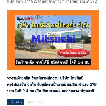
แฟคเจอริ่ง จำกัด เปิดรับสมัครพนักงานฝ่ายผลิต รายได้ 372
บาท/วัน สวัสดิการมากมาย คลองหลวง ปทุมธานี นิคมนวนคร
หางาน อยุธยา อุทัย โรจนะ บริษัท นวศรี แมนูแฟคเจอริ่ง
จำกัด 60/158 นิคมอุตสาหกรรมนวนคร หมู่ที่ 19 ตรอก/ซอย
17 ถนนพหลโยธิน ตำบลคลองหนึ่ง อำเภอคลองหลวง
จ.ปทุมธานี (ผลิตน้ำยาทำความสะอาดและน้ำยาปรับผ้านุ่ม
ผลิตน้ำยาบ้วนปากและอื่นๆ)…
หางานฝ่ายผลิต รับสมัครพนักงาน บริษัท ไทยมิตชิ
คอร์ปอเรชั่น จำกัด รับสมัครพนักงานฝ่ายผลิต ค่าแรง 378
บาท โอที 2-4 ชม./วัน นิคมนวนคร คลองหลวง ปทุมธานี
สมัครงาน
July 29, 2025