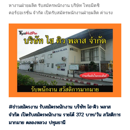
หางานฝ่ายผลิต รับสมัครพนักงาน บริษัท ไทยมิตชิ
คอร์ปอเรชั่น จำกัด เปิดรับสมัครพนักงานฝ่ายผลิต ค่าแรง
378 บาท โอที 2-4 ชม./วัน นิคมนวนคร คลองหลวง ปทุมธานี
บริษัท ไทยมิตชิ คอร์ปอเรชั่น จำกัด 60/71 หมู่ที่ 19 ตำบล
คลองหนึ่ง อำเภอคลองหลวง จ.ปทุมธานี (ผลิตชิ้นส่วนและ
อุปกรณ์ประกอบรถยนต์ผลิตชิ้นส่วนและอุปกรณ์เครื่องใช้
ไฟฟ้า) แผนที่
: https://maps.app.goo.gl/K2RDytcCEA22gvs29 รับโดย :
บริษัท วีดีเอส. บิสซิเนส…
#ข่าวสมัครงาน รับสมัครพนักงาน บริษัท ไฮ-คิว พลาส
จำกัด เปิดรับสมัครพนักงาน รายได้ 372 บาท/วัน สวัสดิการ
มากมาย คลองหลวง ปทุมธานี