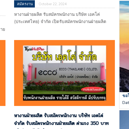
สมัครงาน
October 22, 2024
หางานฝ่ายผลิต รับสมัครพนักงาน บริษัท เอคโค่
(ประเทศไทย) จำกัด เปิดรับสมัครพนักงานฝ่ายผลิต
ค่าแรง 350 บาท สวัสดิการดี มีปรับบรรจุ นิคม
ราย
นครหลวง อยุธยา บริษัท เอคโค่ (ประเทศไทย) จำกัด
ุ
113 หมู่ที่ 4 ตำบลบางพระครู อำเภอนครหลวง
จ.พระนครศรีอยุธยา 13260 (ผลิตรองเท้าส่งออก)
แผนที่
: https://maps.app.goo.gl/gP7RUmtnwDRenzSQA
รับโดย : บริษัท ไรท์ แมน พาร์ทเนอร์…
A
ขอให
Da
หางานฝ่ายผลิต รับสมัครพนักงาน บริษัท เอคโค่
จำกัด รับสมัครพนักงานฝ่ายผลิต ค่าแรง 350 บาท