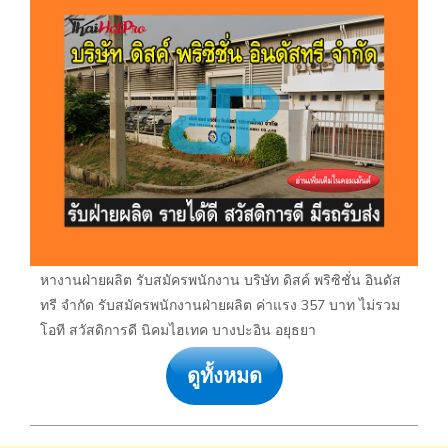
หางานฝ่ายผลิต รับสมัครพนักงาน บริษัท ดิสค์ พริซิชั่น อินดัส
ทรี จำกัด รับสมัครพนักงานฝ่ายผลิต ค่าแรง 357 บาท ไม่รวม
โอที สวัสดิการดี นิคมไฮเทค บางปะอิน อยุธยา
ดูทั้งหมด