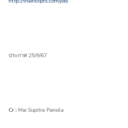
http://thaihotpro.com/job/
ประกาศ 25/9/67
Cr :
Mai Supitra Pansila