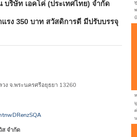
ท
 บริษัท เอคโค่ (ประเทศไทย) จำกัด
พ
บ
าแรง 350 บาท สวัสดิการดี มีปรับบรรจุ
หลวง จ.พระนครศรีอยุธยา 13260
ห
ม
ค
RUmtnwDRenzSQA
น
วิส จำกัด