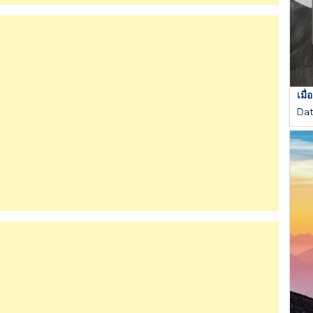
เมื
Da