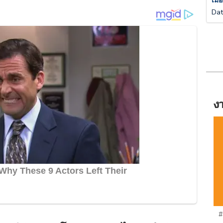
เมื
Da
ง
#