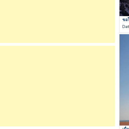
ขอให
Da