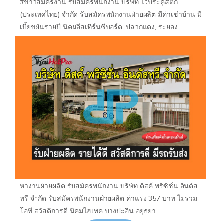
#ข่าวสมัครงาน รับสมัครพนักงาน บริษัท ไวบระคูสติก
(ประเทศไทย) จำกัด รับสมัครพนักงานฝ่ายผลิต มีค่าเช่าบ้าน มี
เบี้ยขยันรายปี นิคมอีสเทิร์นซีบอร์ด, ปลวกแดง, ระยอง
หางานฝ่ายผลิต รับสมัครพนักงาน บริษัท ดิสค์ พริซิชั่น อินดัส
ทรี จำกัด รับสมัครพนักงานฝ่ายผลิต ค่าแรง 357 บาท ไม่รวม
โอที สวัสดิการดี นิคมไฮเทค บางปะอิน อยุธยา