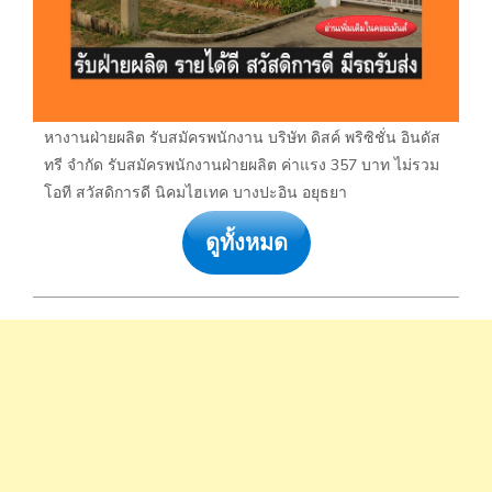
หางานฝ่ายผลิต รับสมัครพนักงาน บริษัท ดิสค์ พริซิชั่น อินดัส
ทรี จำกัด รับสมัครพนักงานฝ่ายผลิต ค่าแรง 357 บาท ไม่รวม
โอที สวัสดิการดี นิคมไฮเทค บางปะอิน อยุธยา
ดูทั้งหมด