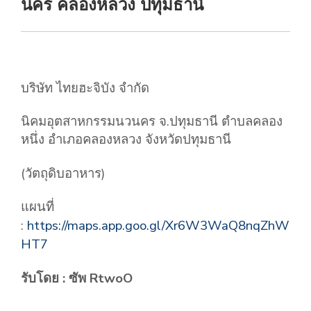
นคร คลองหลวง ปทุมธานี
บริษัท ไทยฮะจิบัง จำกัด
นิคมอุตสาหกรรมนวนคร จ.ปทุมธานี ตำบลคลอง
หนึ่ง อำเภอคลองหลวง จังหวัดปทุมธานี
(วัตถุดิบอาหาร)
แผนที่
:
https://maps.app.goo.gl/Xr6W3WaQ8nqZhW
HT7
รับโดย : ซัพ RtwoO