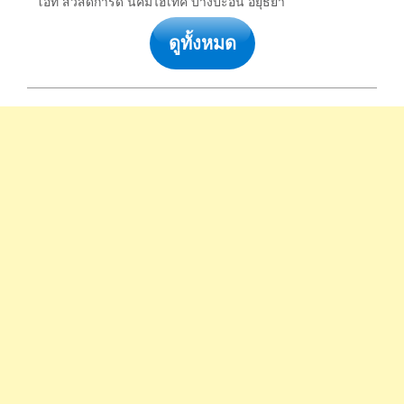
โอที สวัสดิการดี นิคมไฮเทค บางปะอิน อยุธยา
ดูทั้งหมด