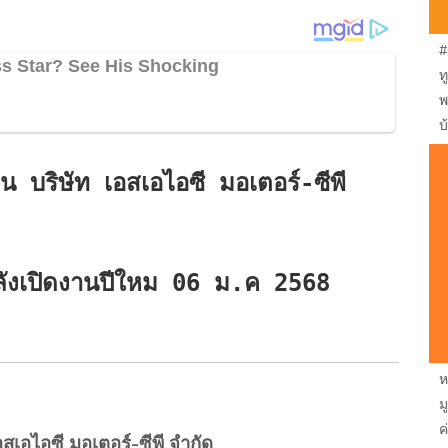
#
ท
พ
บ
น บริษัท เอสเอไอซี มอเตอร์-ซีพี
หลังเปิดงานปีใหม 06 ม.ค 2568
ห
ม
ค
สเอไอซี มอเตอร์-ซีพี จำกัด