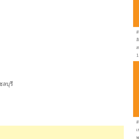
#
ล
ส
1
ชลบุรี
#
เ
พ