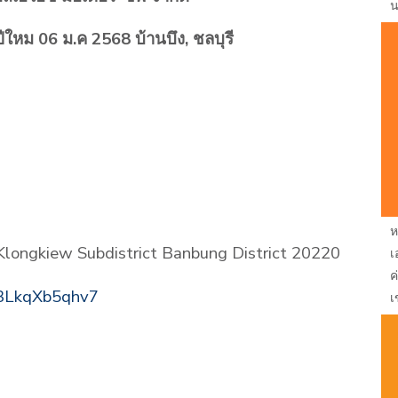
น
ีใหม 06 ม.ค 2568 บ้านบึง, ชลบุรี
ห
 Klongkiew Subdistrict Banbung District 20220
เ
ค
f3LkqXb5qhv7
เ