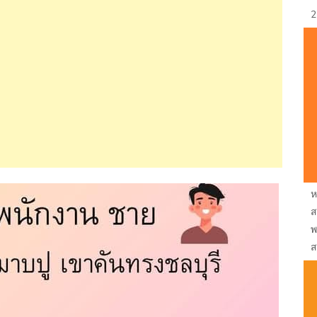
2
ห
ส
พ
ส