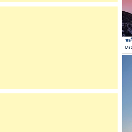
ขอให
Da