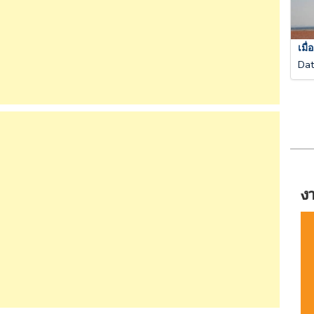
เมื
Da
ง